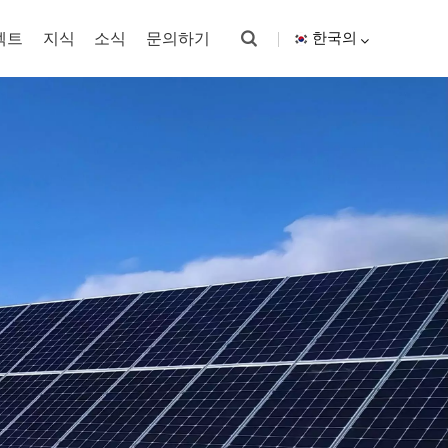
젝트
지식
소식
문의하기
한국의
English
español
한국의