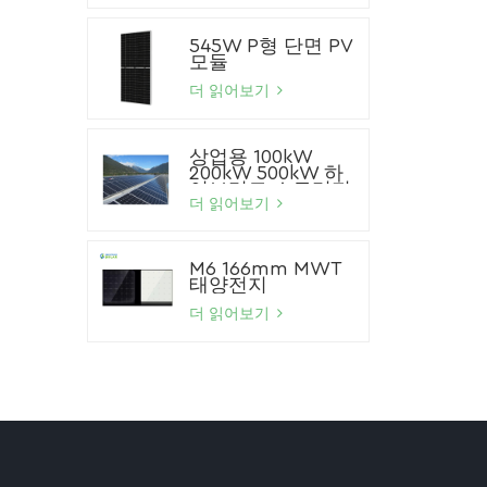
545W P형 단면 PV
모듈
더 읽어보기
상업용 100kW
200kW 500kW 하
이브리드 스토리지
태양광 시스템 리튬
더 읽어보기
이온 배터리 태양광
패널 시스템
M6 166mm MWT
태양전지
더 읽어보기