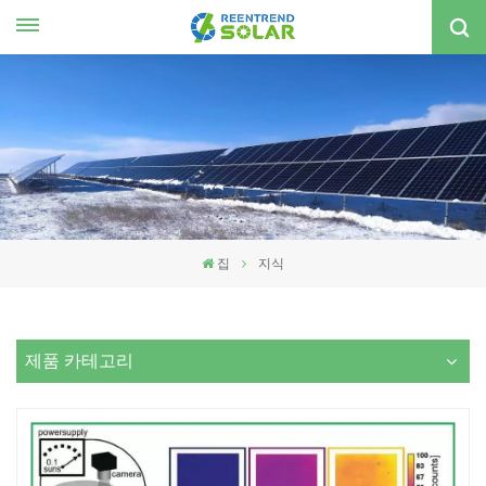
한국의
nglish
spañol
한국의
집
지식
제품 카테고리