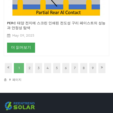
PERC 태양 전지에 스크린 인쇄된 전도성 구리 페이스트의 성능
과 안정성 탐색
May 09, 2025
더 읽어보기
1
2
3
4
5
6
7
8
9
총
9
페이지