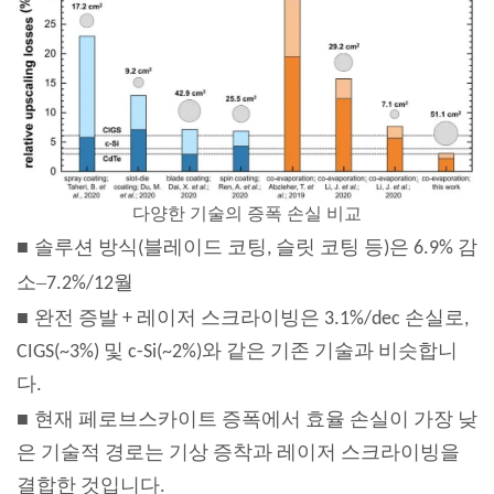
다양한 기술의 증폭 손실 비교
■
솔루션 방식(블레이드 코팅, 슬릿 코팅 등)은 6.9% 감
–
소
7.2%/12월
■
완전 증발 + 레이저 스크라이빙은 3.1%/dec 손실로,
CIGS(~3%) 및 c-Si(~2%)와 같은 기존 기술과 비슷합니
다.
■
현재 페로브스카이트 증폭에서 효율 손실이 가장 낮
은 기술적 경로는 기상 증착과 레이저 스크라이빙을
결합한 것입니다.