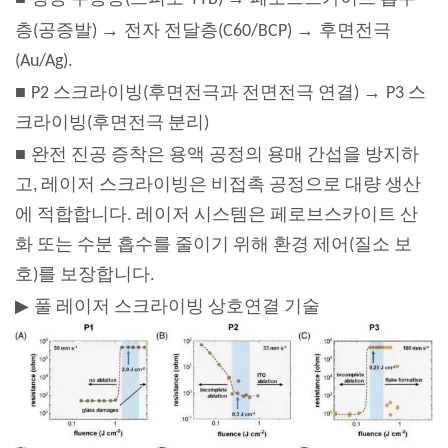
→
→
층(공증발)
전자 전달층(C60/BCP)
후면전극
(Au/Ag).
■
→
P2 스크라이빙(후면전극과 전면전극 연결)
P3 스
크라이빙(후면전극 분리)
■
완전 진공 증착은 용액 공정의 용매 간섭을 방지하
고, 레이저 스크라이빙은 비접촉 공정으로 대량 생산
에 적합합니다. 레이저 시스템은 페로브스카이트 산
화 또는 수분 흡수를 줄이기 위해 환경 제어(질소 보
호)를 보장합니다.
▶
풀 레이저 스크라이빙 상호연결 기술