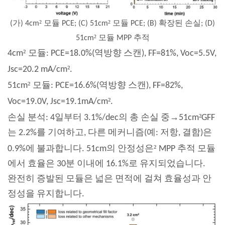
²
²
(가) 4cm
모듈 PCE; (C) 51cm
모듈 PCE; (B) 확장된 손실; (D)
²
51cm
모듈 MPP 추적
²
4cm
모듈: PCE=18.0%(역방향 스캔), FF=81%, Voc=5.5V,
²
Jsc=20.2 mA/cm
.
²
51cm
모듈: PCE=16.6%(역방향 스캔), FF=82%,
²
Voc=19.0V, Jsc=19.1mA/cm
.
→
²
손실 분석: 4일부터 3.1%/dec의 총 손실 중
51cm
GFF
는 2.2%를 기여하고, 다른 메커니즘(예: 저항, 결함)은
²
0.9%에 불과합니다. 51cm의 안정성은
MPP 추적 모듈
에서 효율은 30분 이내에 16.1%로 유지되었습니다.
완전히 증발된 모듈은 넓은 면적에 걸쳐 효율성과 안
정성을 유지합니다.