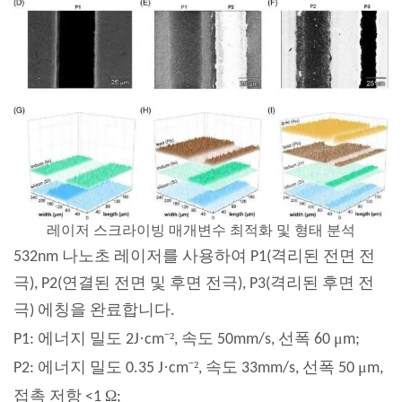
레이저 스크라이빙 매개변수 최적화 및 형태 분석
532nm 나노초 레이저를 사용하여 P1(격리된 전면 전
극), P2(연결된 전면 및 후면 전극), P3(격리된 후면 전
극) 에칭을 완료합니다.
·
⁻²
μ
P1: 에너지 밀도 2J
cm
, 속도 50mm/s, 선폭 60
m;
·
⁻²
μ
P2: 에너지 밀도 0.35 J
cm
, 속도 33mm/s, 선폭 50
m,
Ω
접촉 저항 <1
;