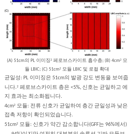
²
²
(A) 51cm의 PL 이미징
페로브스카이트 흡수층; (B) 4cm
모
²
듈 LBIC; (C) 51cm
모듈 LBIC 및 로컬 확대
균일성: PL 이미징은 51cm의 발광 강도 변동을 보여줍
²
니다.
페로브스카이트 층은 <5%, 신호는 균일하고 에
지 효과는 최소화됩니다.
²
4cm
모듈: 전류 신호가 균일하여 층간 균일성과 낮은
접촉 저항이 확인되었습니다.
²
51cm
모듈: 신호가 약간 감소합니다(GFF는 96%에서)
→