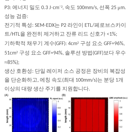
·
⁻²
μ
P3: 에너지 밀도 0.3 J
cm
, 속도 100mm/s, 선폭 25
m.
성능 검증:
전기적 특성: SEM-EDX는 P2 라인이 ETL/페로브스카이
트/HTL을 완전히 제거하고 잔류 리드 신호가 <1%;
²
기하학적 채우기 계수(GFF): 4cm
구성 요소 GFF=96%,
²
51cm
구성 요소 GFF=94%, 솔루션 방법(GFF)보다 우수
≈
85%);
생산 호환성: 단일 레이저 소스 공정은 장비의 복잡성
을 단순화하고, 에칭 속도(최대 100mm/s)는 분당 1개
이상의 대량 생산 주기를 지원합니다.