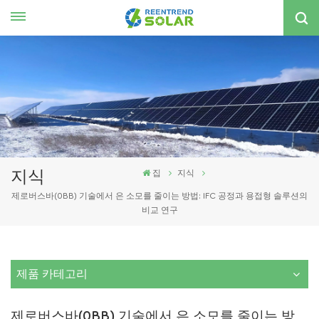
한국의
nglish
spañol
한국의
지식
집
지식
제로버스바(0BB) 기술에서 은 소모를 줄이는 방법: IFC 공정과 용접형 솔루션의
비교 연구
제품 카테고리
제로버스바(0BB) 기술에서 은 소모를 줄이는 방