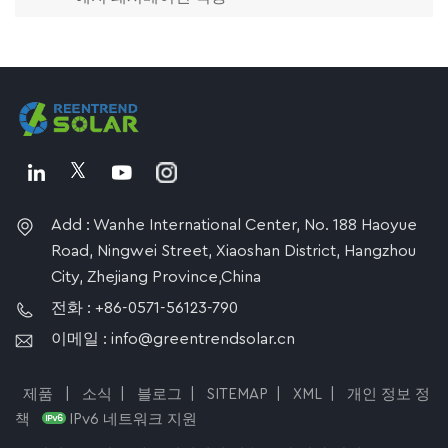
Add : Wanhe International Center, No. 188 Haoyue
Road, Ningwei Street, Xiaoshan District, Hangzhou
City, Zhejiang Province,China
전화 : +86-0571-56123-790
이메일 : info@greentrendsolar.cn
제품
|
소식
|
블로그
|
SITEMAP
|
XML
|
개인 정보 정
책
IPv6 네트워크 지원