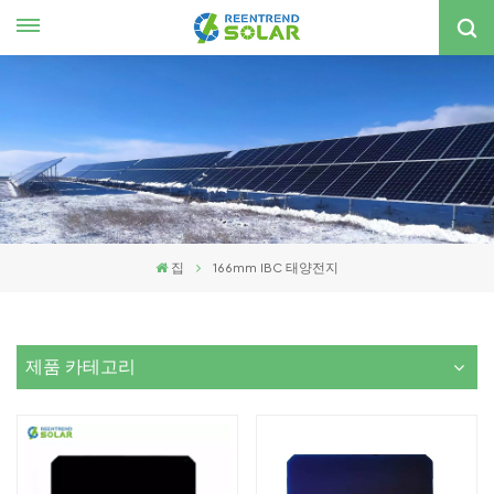
한국의
nglish
spañol
한국의
집
166mm IBC 태양전지
제품 카테고리