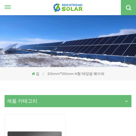
한국의
nglish
spañol
한국의
집
210mm*105mm N형 태양광 웨이퍼
제품 카테고리