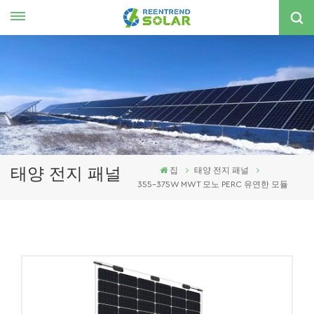
한국의
nglish
spañol
한국의
태양 전지 패널
집
태양 전지 패널
355-375W MWT 모노 PERC 유연한 모듈