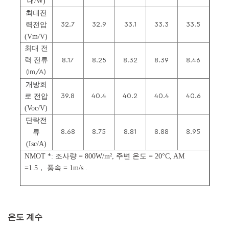
대/W)
최대전
력전압
32.7
32.9
33.1
33.3
33.5
(Vm/V)
최대 전
력 전류
8.17
8.25
8.32
8.39
8.46
(Im/A)
개방회
로 전압
39.8
40.4
40.2
40.4
40.6
(Voc/V)
단락전
류
8.68
8.75
8.81
8.88
8.95
(Isc/A)
NMOT *: 조사량 = 800W/m², 주변 온도 = 20°C, AM
=
1.5，
풍속 = 1m/s .
온도 계수