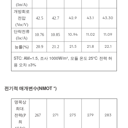
(Im/A)
개방회로
전압
42.5
42.7
42.9
43.1
43.30
(Voc/V)
단락전류
10.76
10.85
10.94
11.02
11.09
(Isc/A)
능률(%)
20.9
21.2
21.5
21.8
22.1
STC: AM=1.5, 조사 1000W/m², 모듈 온도 25℃ 전력 허
용 오차 ±3%
전기적 매개변수(NMOT *)
명목상
최대.
전력(P
267
271
275
279
283
최