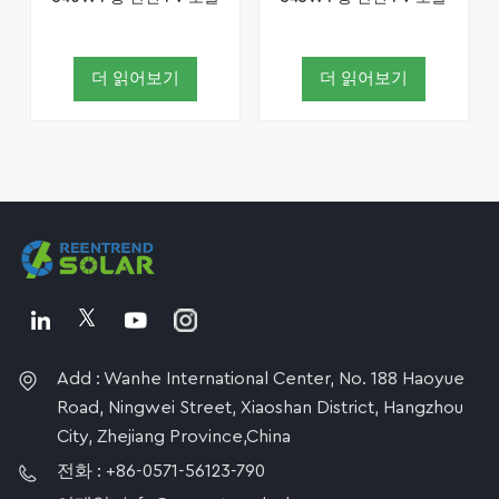
더 읽어보기
더 읽어보기
Add : Wanhe International Center, No. 188 Haoyue
Road, Ningwei Street, Xiaoshan District, Hangzhou
City, Zhejiang Province,China
전화 : +86-0571-56123-790