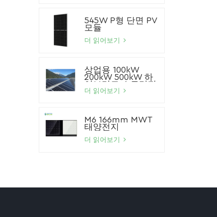
545W P형 단면 PV
모듈
더 읽어보기
상업용 100kW
200kW 500kW 하
이브리드 스토리지
태양광 시스템 리튬
더 읽어보기
이온 배터리 태양광
패널 시스템
M6 166mm MWT
태양전지
더 읽어보기