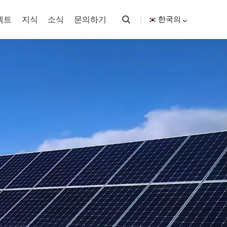
젝트
지식
소식
문의하기
한국의
English
español
한국의