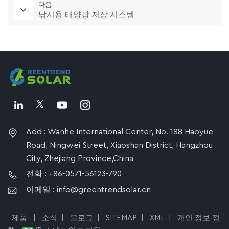
다음
낚시용 태양광 저장 시스템
Add : Wanhe International Center, No. 188 Haoyue
Road, Ningwei Street, Xiaoshan District, Hangzhou
City, Zhejiang Province,China
전화 : +86-0571-56123-790
이메일 : info@greentrendsolar.cn
제품
|
소식
|
블로그
|
SITEMAP
|
XML
|
개인 정보 정