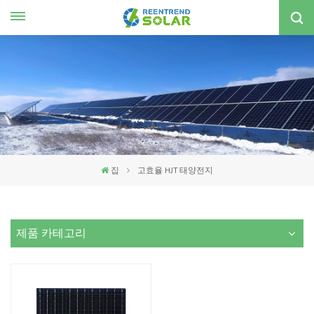
한국의
nglish
spañol
한국의
집
고효율 HJT 태양전지
제품 카테고리