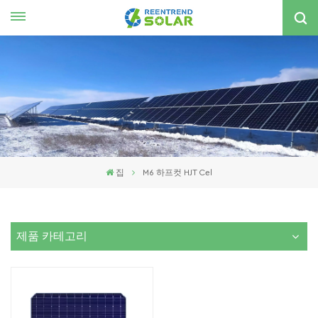
한국의
nglish
spañol
한국의
집
M6 하프컷 HJT Cel
제품 카테고리