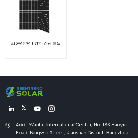
625W 양면 HJT 태양광 모듈
Add : Wanhe International Center, No. 188 Haoyue
Road, Ningwei Street, Xiaoshan District, Hangzhou