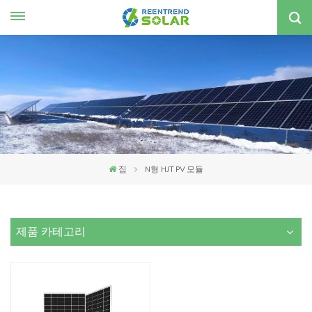
한국의
nglish
spañol
한국의
집
N형 HJT PV 모듈
제품 카테고리