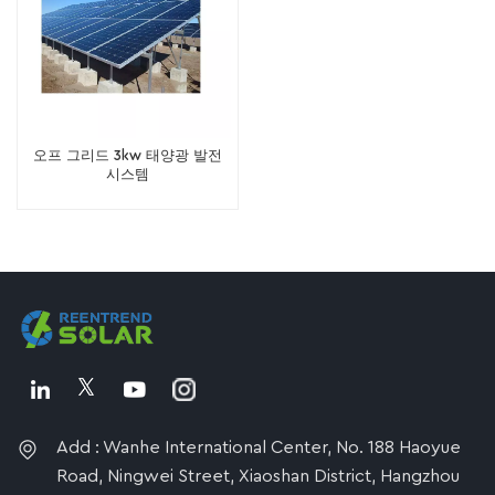
오프 그리드 3kw 태양광 발전
시스템
Add : Wanhe International Center, No. 188 Haoyue
Road, Ningwei Street, Xiaoshan District, Hangzhou