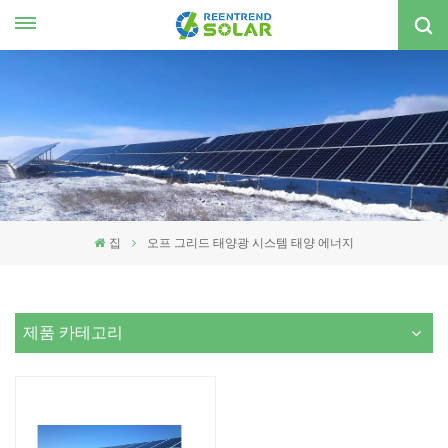
한국의
nglish
spañol
한국의
집
오프 그리드 태양광 시스템 태양 에너지
제품 카테고리