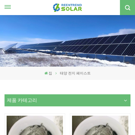
한국의
nglish
spañol
한국의
집
태양 전지 페이스트
제품 카테고리