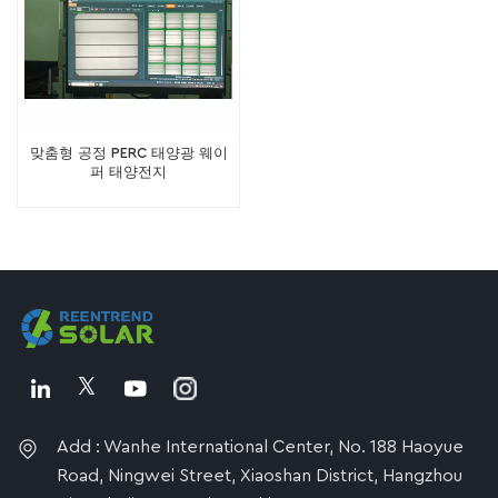
맞춤형 공정 PERC 태양광 웨이
퍼 태양전지
Add : Wanhe International Center, No. 188 Haoyue
Road, Ningwei Street, Xiaoshan District, Hangzhou