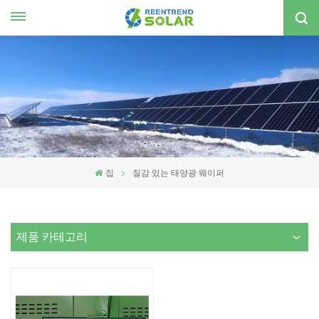
한국의
nglish
spañol
한국의
집
질감 있는 태양광 웨이퍼
제품 카테고리