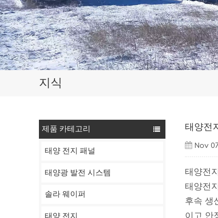
지식
태양전지
제품 카테고리
Nov 07
태양 전지 패널
태양전지
태양광 발전 시스템
태양전지
솔라 웨이퍼
후속 생
이고 안
태양 전지