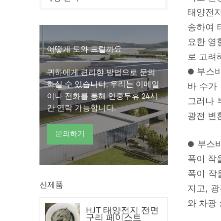
태양전지
송하여 
요한 영
어떻게 도와 드릴까요
로 고려
● 부스
귀하에게 편리한 방법으로 문의
하실 수 있습니다. 우리는 이메일
바 수가
이나 전화를 통해 연중무휴 24시
그러나 
간 연락 가능합니다.
광전 변
문의하기
● 부스
폭이 작
폭이 작
신제품
지고, 
와 차광
HJT 태양전지 전면
구리 페이스트