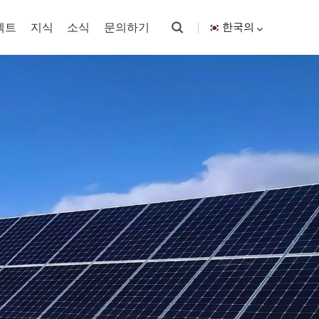
젝트
지식
소식
문의하기
한국의
English
español
한국의