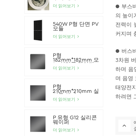
● 부스
더 읽어보기
의 높이
540W P형 단면 PV
전력이 
모듈
커지며 
더 읽어보기
● 버스
P형
182mm*182mm 모
3차원 
노 실리콘 웨이퍼
더 읽어보기
하며 음
며 음영
P형
태양전지
210mm*210mm 실
리콘 웨이퍼
하려면 
더 읽어보기
P 유형 G12 실리콘
웨이퍼
더 읽어보기