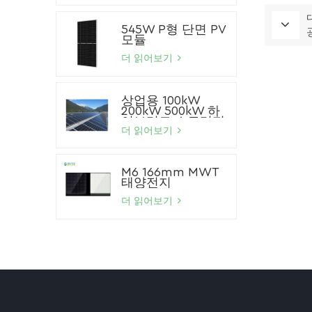
545W P형 단면 PV
모듈
더 읽어보기
상업용 100kW
200kW 500kW 하
이브리드 스토리지
태양광 시스템 리튬
더 읽어보기
이온 배터리 태양광
패널 시스템
M6 166mm MWT
태양전지
더 읽어보기