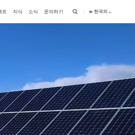
젝트
지식
소식
문의하기
한국의
English
español
한국의