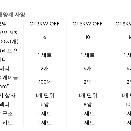
태양계 사양
모델
GT3KW-OFF
GT5KW-OFF
GT8K
태양 전지
6
10
1
00w(개)
그리드 인
1 세트
1 세트
1 
버터
터리
2개
4개
4
C 케이블
100M
2억
2
mm²
기 상자
1개 단위
1개 단위
1개
넥터
6쌍
8쌍
1
 구조
1 세트
1 세트
1 
 키트
1 세트
1 세트
1 