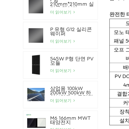
210mm*210mm 실
리콘 웨이퍼
더 읽어보기
완전한 
P 유형 G12 실리콘
모노 
웨이퍼
패널 5
더 읽어보기
오프 
545W P형 단면 PV
모듈
배
더 읽어보기
PV D
4
상업용 100kW
200kW 500kW 하
결합
이브리드 스토리지
태양광 시스템 리튬
더 읽어보기
커
이온 배터리 태양광
패널 시스템
장착
M6 166mm MWT
설치
태양전지