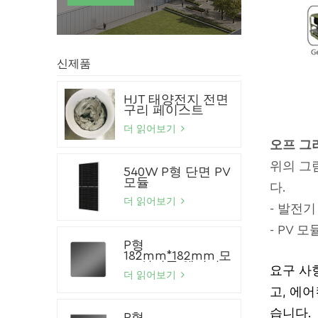
신제품
HJT 태양전지 전면
구리 페이스트
더 읽어보기
오프 그
위의 그
540W P형 단면 PV
모듈
다.
더 읽어보기
- 발전
- PV 모
P형
182mm*182mm 모
노 실리콘 웨이퍼
요구 사
더 읽어보기
고, 에
습니다.
P형