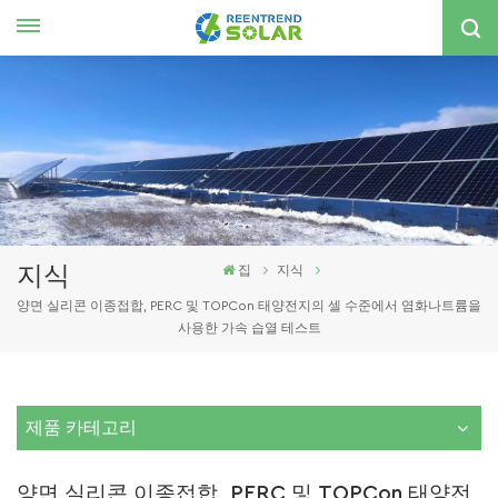
한국의
nglish
spañol
한국의
지식
집
지식
양면 실리콘 이종접합, PERC 및 TOPCon 태양전지의 셀 수준에서 염화나트륨을
사용한 가속 습열 테스트
제품 카테고리
양면 실리콘 이종접합, PERC 및 TOPCon 태양전