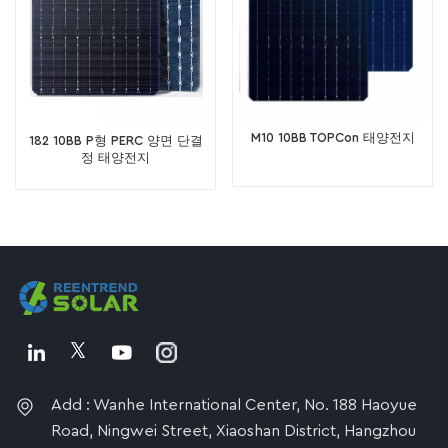
M10 10BB TOPCon 태양전지
182 10BB P형 PERC 양면 단결
정 태양전지
Add : Wanhe International Center, No. 188 Haoyue
Road, Ningwei Street, Xiaoshan District, Hangzhou