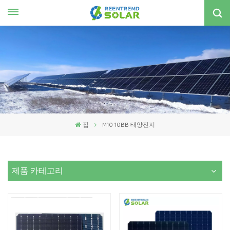
한국의
nglish
spañol
한국의
집
M10 10BB 태양전지
제품 카테고리