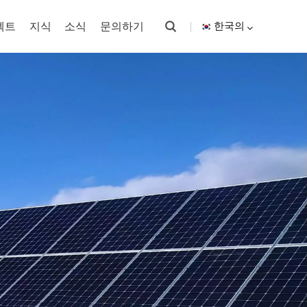
젝트
지식
소식
문의하기
한국의
English
español
한국의