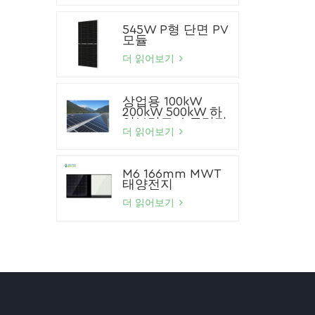
545W P형 단면 PV
모듈
더 읽어보기
상업용 100kW
200kW 500kW 하
이브리드 스토리지
태양광 시스템 리튬
더 읽어보기
이온 배터리 태양광
패널 시스템
M6 166mm MWT
태양전지
더 읽어보기