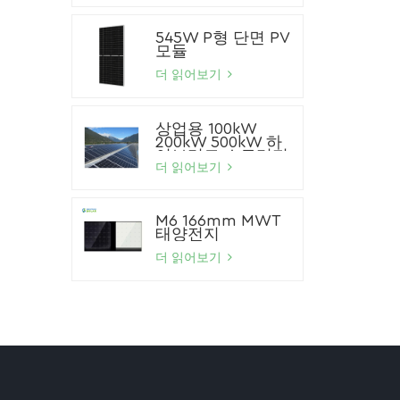
545W P형 단면 PV
모듈
더 읽어보기
상업용 100kW
200kW 500kW 하
이브리드 스토리지
태양광 시스템 리튬
더 읽어보기
이온 배터리 태양광
패널 시스템
M6 166mm MWT
태양전지
더 읽어보기