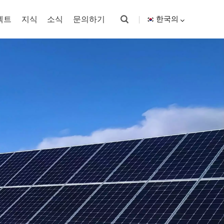
젝트
지식
소식
문의하기
한국의
English
español
한국의