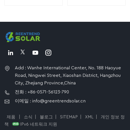
Add : Wanhe International Center, No. 188 Haoyue
Road, Ningwei Street, Xiaoshan District, Hangzhou
City, Zhejiang Province,China
전화 : +86-0571-56123-790
이메일 : info@greentrendsolar.cn
제품
|
소식
|
블로그
|
SITEMAP
|
XML
|
개인 정보 정
책
IPv6 네트워크 지원