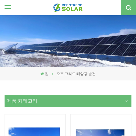
한국의
nglish
spañol
한국의
집
오프 그리드 태양광 발전
제품 카테고리