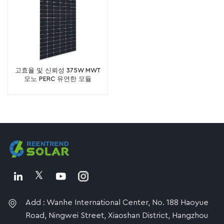
고효율 및 신뢰성 375W MWT
모노 PERC 유연한 모듈
Add : Wanhe International Center, No. 188 Haoyue
Road, Ningwei Street, Xiaoshan District, Hangzhou