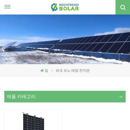
한국의
nglish
spañol
한국의
집
퍼크 모노 태양 전지판
제품 카테고리