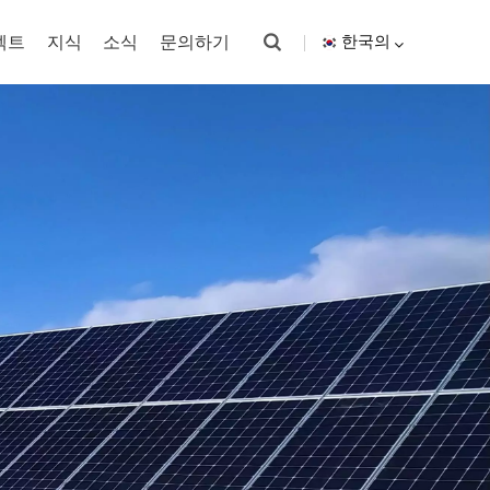
젝트
지식
소식
문의하기
한국의
English
español
한국의