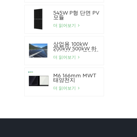
545W P형 단면 PV
모듈
더 읽어보기
상업용 100kW
200kW 500kW 하
이브리드 스토리지
태양광 시스템 리튬
더 읽어보기
이온 배터리 태양광
패널 시스템
M6 166mm MWT
태양전지
더 읽어보기