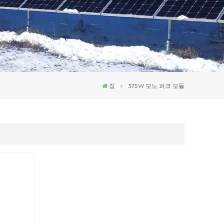
집
375W 모노 퍼크 모듈