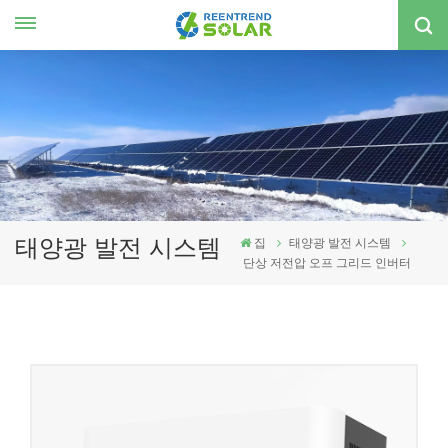
한국의
nglish
spañol
한국의
태양광 발전 시스템
집
태양광 발전 시스템
단상 저전압 오프 그리드 인버터